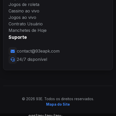
Jogos de roleta
Cassino ao vivo
Jogos ao vivo
Contrato Usuário
Manchetes de Hoje
Suporte
contact@93eapk.com
24/7 disponível
© 2026 93E. Todos os direitos reservados.
Mapa do Site