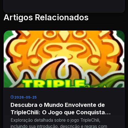
Artigos Relacionados
2026-05-25
Descubra o Mundo Envolvente de
TripleChili: O Jogo que Conquista
com a Palavra-chave 93E
Exploração detalhada sobre o jogo TripleChili,
incluindo sua introdução, descrição e regras com