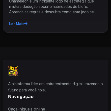
Desafia Sua Mentira Criativa
Chameleon é um intrigante jogo de estratégia que
mistura dedução social e habilidades de blefe.
Aprenda as regras e descubra como este jogo se
conecta aos eventos atuais.
Ler Mais
A plataforma líder em entretenimento digital, trazendo o
futuro para você hoje.
Navegação
Caça-níqueis online