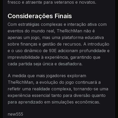
fresco e atraente para veteranos e novatos.
Considerações Finais
Com estratégias complexas e interação ativa com
eventos do mundo real, TheRichMan não é
apenas um jogo, mas uma plataforma educativa
sobre finanças e gestão de recursos. A introdução
e o uso dinâmico de 93E adicionam profundidade e
imprevisibilidade à experiência, garantindo que
cada partida seja única e desafiadora.
A medida que mais jogadores exploram
TheRichMan, a evolução do jogo continuará a
refletir uma realidade complexa, tornando-se uma
experiência essencial tanto para diversão quanto
para aprendizado em simulações econômicas.
new555