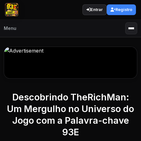
Entrar
Registro
Menu
Descobrindo TheRichMan:
Um Mergulho no Universo do
Jogo com a Palavra-chave
93E