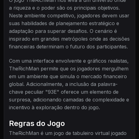
a riqueza e o poder são os principais objetivos.
Neste ambiente competitivo, jogadores devem usar
suas habilidades de planejamento estratégico e
adaptação para superar desafios. O cenário é
inspirado em grandes metrópoles onde as decisões
financeiras determinam o futuro dos participantes.
Com uma interface envolvente e gráficos realistas,
TheRichMan permite que os jogadores mergulhem
em um ambiente que simula o mercado financeiro
global. Adicionalmente, a inclusão da palavra-
chave peculiar "93E" oferece um elemento de
surpresa, adicionando camadas de complexidade e
incentivo à exploração dentro do jogo.
Regras do Jogo
TheRichMan é um jogo de tabuleiro virtual jogado