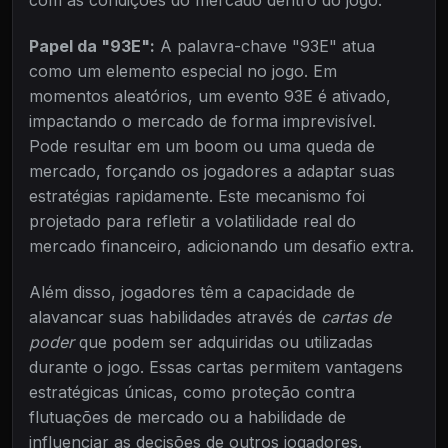
Papel da "93E":
A palavra-chave "93E" atua
como um elemento especial no jogo. Em
momentos aleatórios, um evento 93E é ativado,
impactando o mercado de forma imprevisível.
Pode resultar em um boom ou uma queda de
mercado, forçando os jogadores a adaptar suas
estratégias rapidamente. Este mecanismo foi
projetado para refletir a volatilidade real do
mercado financeiro, adicionando um desafio extra.
Além disso, jogadores têm a capacidade de
alavancar suas habilidades através de
cartas de
poder
que podem ser adquiridas ou utilizadas
durante o jogo. Essas cartas permitem vantagens
estratégicas únicas, como proteção contra
flutuações de mercado ou a habilidade de
influenciar as decisões de outros jogadores.