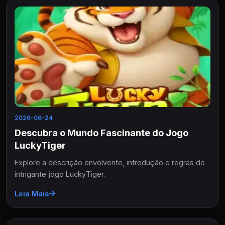
2026-06-24
Descubra o Mundo Fascinante do Jogo
LuckyTiger
Explore a descrição envolvente, introdução e regras do
intrigante jogo LuckyTiger.
Leia Mais