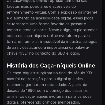
Os caça-níqueis online representam uma das
facetas mais populares e acessíveis do
entretenimento virtual. Com a explosão da internet
e o aumento da acessibilidade digital, esses jogos
se tornaram uma forma favorita de passar o
tempo e tentar a sorte. Neste artigo, exploraremos
como os caça-níqueis online evoluíram para se
tornarem um pilar indiscutível da indústria de jogos
de azar, destacando a importância da palavra-
chave '93E' no contexto do SEO e jogos.
História dos Caça-níqueis Online
Os caça-níqueis surgiram no final do século XIX,
mas foi na transição para o digital que eles
realmente ganharam notoriedade. A partir da
década de 1990, com o começo dos cassinos
online, os caça-níqueis evoluíram para versões
digitais, oferecendo gráficos melhorados,