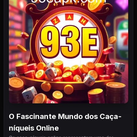
O Fascinante Mundo dos Caça-
níqueis Online