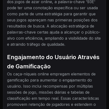
dos jogos de azar online, a palavra-chave '93E'
pode ter uma conotação específica ou ser usada
como parte de uma estratégia para garantir que
seus jogos apareçam nas primeiras posições dos
resultados de busca. A alocação estratégica de
palavras-chave certas ajuda a alcançar o público-
alvo com eficiência, ampliando a visibilidade do site
e atraindo tráfego de qualidade.
Engajamento do Usuário Através
de Gamificação
Os caça-níqueis online empregam elementos de
gamificação para aumentar o engajamento do
usuário. Isso inclui recompensas por múltiplas
sessões de jogo, missões diárias e tabelas de
classificação em tempo real. Essas características
promovem retenção de jogadores e estendem o