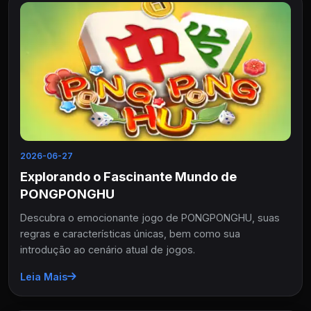
2026-06-27
Explorando o Fascinante Mundo de
PONGPONGHU
Descubra o emocionante jogo de PONGPONGHU, suas
regras e características únicas, bem como sua
introdução ao cenário atual de jogos.
Leia Mais