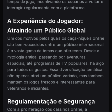
tempo de jogo, incentivando os usuários a voltar e
interagir regularmente com a plataforma.
A Experiência do Jogador:
Atraindo um Público Global
Um dos motivos pelos quais os caça-níqueis online
são bem-sucedidos entre um público internacional
é a vasta gama de temas que oferecem. Desde a
mitologia antiga, passando por aventuras
espaciais, até programas de TV populares, há algo
para todos os gostos. Essa diversificação temática
não apenas atrai um público variado, mas também
mantém os jogos frescos e interessantes para
veteranos e iniciantes.
Regulamentação e Segurança
Com a proliferação dos cassinos online, a