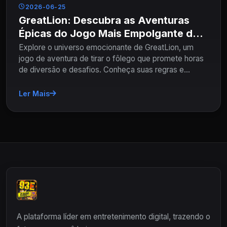
2026-06-25
GreatLion: Descubra as Aventuras
Épicas do Jogo Mais Empolgante de
2023
Explore o universo emocionante de GreatLion, um
jogo de aventura de tirar o fôlego que promete horas
de diversão e desafios. Conheça suas regras e
mecânicas imersivas.
Ler Mais
A plataforma líder em entretenimento digital, trazendo o