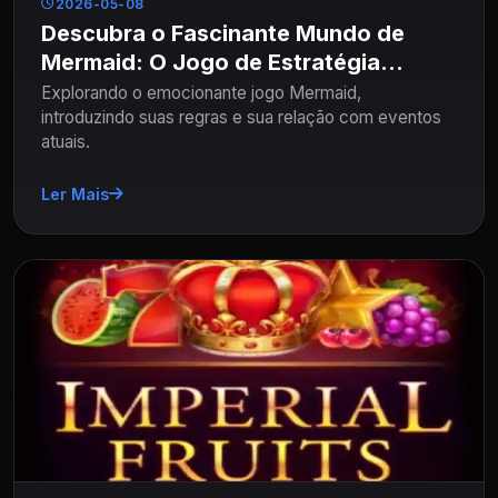
2026-05-08
Descubra o Fascinante Mundo de
Mermaid: O Jogo de Estratégia
Marítima
Explorando o emocionante jogo Mermaid,
introduzindo suas regras e sua relação com eventos
atuais.
Ler Mais