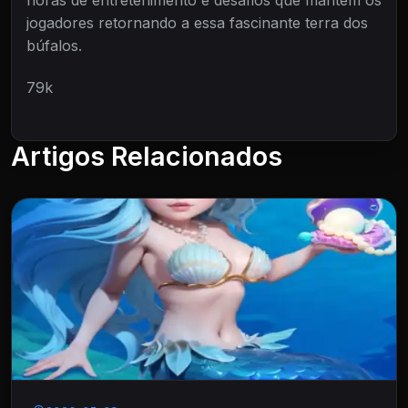
jogadores retornando a essa fascinante terra dos
búfalos.
79k
Artigos Relacionados