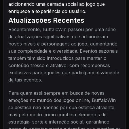
adicionando uma camada social ao jogo que
enriquece a experiência do usuário.
Atualizações Recentes
Recentemente, BuffaloWin passou por uma série
de atualizações significativas que adicionaram
novos níveis e personagens ao jogo, aumentando
sua complexidade e diversidade. Eventos sazonais
também têm sido introduzidos para manter o
conteúdo fresco e atrativo, com recompensas
exclusivas para aqueles que participam ativamente
de tais eventos.
Para quem está sempre em busca de novas
emoções no mundo dos jogos online, BuffaloWin
se destaca não apenas por sua estética atraente,
mas pelo modo como combina elementos de
estratégia, sorte e interação social, garantindo
horas de entretenimento e desafios que mantêm os