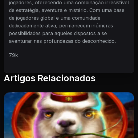
jogadores, oferecendo uma combinação irresistível
de estratégia, aventura e mistério. Com uma base
de jogadores global e uma comunidade
dedicadamente ativa, permanecem inúmeras
possibilidades para aqueles dispostos a se
aventurar nas profundezas do desconhecido.
79k
Artigos Relacionados