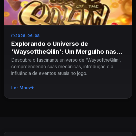
2026-06-08
Explorando o Universo de
'WaysoftheQilin': Um Mergulho nas
Regras, Introdução e Eventos Atuais
Descubra o fascinante universo de 'WaysoftheQilin',
compreendendo suas mecânicas, introdução e a
influência de eventos atuais no jogo.
Ler Mais