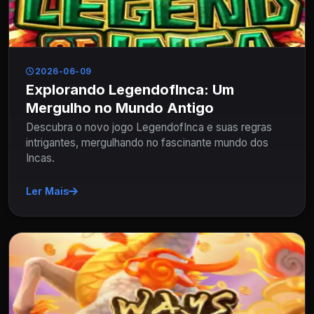
2026-06-09
Explorando LegendofInca: Um
Mergulho no Mundo Antigo
Descubra o novo jogo LegendofInca e suas regras
intrigantes, mergulhando no fascinante mundo dos
Incas.
Ler Mais