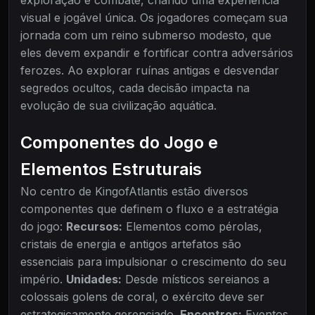
visual e jogável única. Os jogadores começam sua
jornada com um reino submerso modesto, que
eles devem expandir e fortificar contra adversários
ferozes. Ao explorar ruínas antigas e desvendar
segredos ocultos, cada decisão impacta na
evolução de sua civilização aquática.
Componentes do Jogo e
Elementos Estruturais
No centro de KingofAtlantis estão diversos
componentes que definem o fluxo e a estratégia
do jogo:
Recursos:
Elementos como pérolas,
cristais de energia e antigos artefatos são
essenciais para impulsionar o crescimento do seu
império.
Unidades:
Desde místicos sereianos a
colossais golens de coral, o exército deve ser
estrategicamente gerenciado.
Encontros:
Eventos