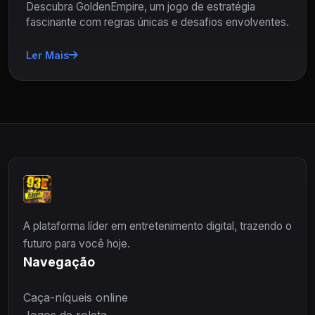
Descubra GoldenEmpire, um jogo de estratégia
fascinante com regras únicas e desafios envolventes.
Ler Mais
A plataforma líder em entretenimento digital, trazendo o
futuro para você hoje.
Navegação
Caça-níqueis online
Jogos de roleta