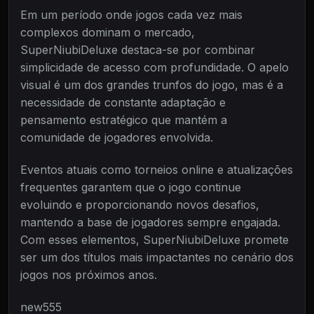
Em um período onde jogos cada vez mais
complexos dominam o mercado,
SuperNiubiDeluxe destaca-se por combinar
simplicidade de acesso com profundidade. O apelo
visual é um dos grandes trunfos do jogo, mas é a
necessidade de constante adaptação e
pensamento estratégico que mantém a
comunidade de jogadores envolvida.
Eventos atuais como torneios online e atualizações
frequentes garantem que o jogo continue
evoluindo e proporcionando novos desafios,
mantendo a base de jogadores sempre engajada.
Com esses elementos, SuperNiubiDeluxe promete
ser um dos títulos mais impactantes no cenário dos
jogos nos próximos anos.
new555