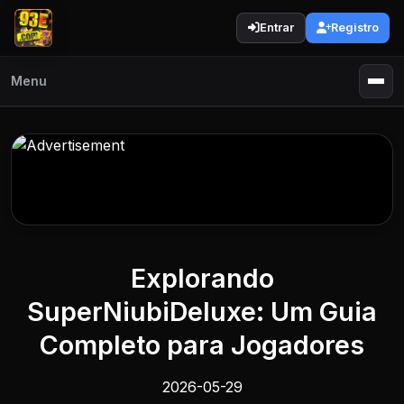
Entrar
Registro
Menu
Explorando
SuperNiubiDeluxe: Um Guia
Completo para Jogadores
2026-05-29