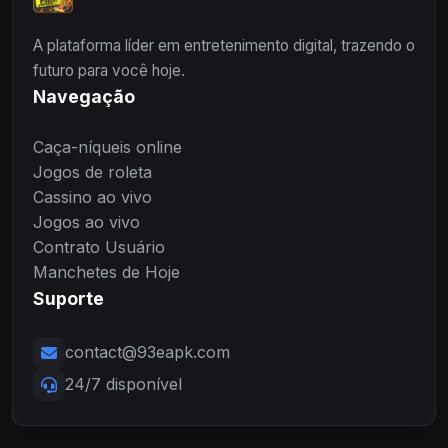
A plataforma líder em entretenimento digital, trazendo o
futuro para você hoje.
Navegação
Caça-níqueis online
Jogos de roleta
Cassino ao vivo
Jogos ao vivo
Contrato Usuário
Manchetes de Hoje
Suporte
contact@93eapk.com
24/7 disponível