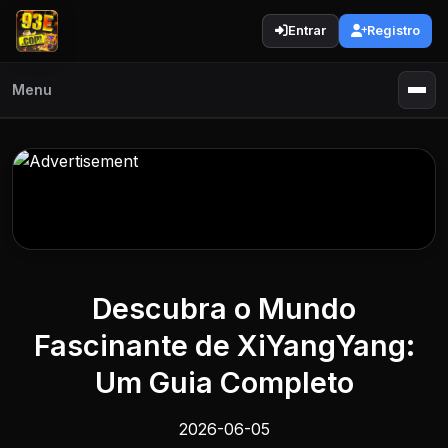
Entrar
Registro
Menu
Descubra o Mundo
Fascinante de XiYangYang:
Um Guia Completo
2026-06-05