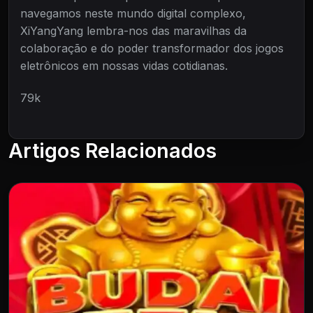
navegamos neste mundo digital complexo,
XiYangYang lembra-nos das maravilhas da
colaboração e do poder transformador dos jogos
eletrônicos em nossas vidas cotidianas.
79k
Artigos Relacionados