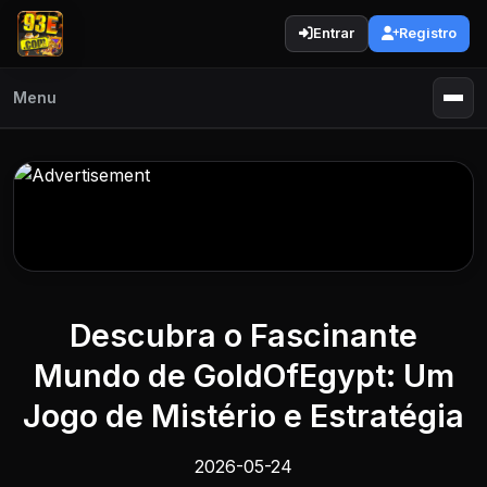
Entrar
Registro
Menu
Descubra o Fascinante
Mundo de GoldOfEgypt: Um
Jogo de Mistério e Estratégia
2026-05-24