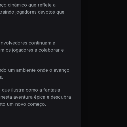
ço dinâmico que reflete a
raindo jogadores devotos que
senvolvedores continuam a
m os jogadores a colaborar e
iando um ambiente onde o avanço
s.
 que ilustra como a fantasia
 nesta aventura épica e descubra
ento um novo começo.