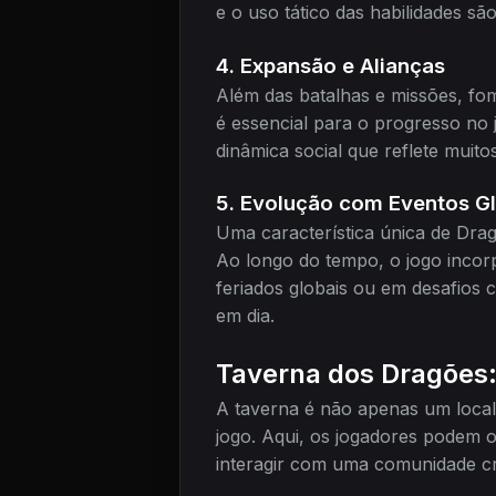
e o uso tático das habilidades s
4. Expansão e Alianças
Além das batalhas e missões, f
é essencial para o progresso no 
dinâmica social que reflete muit
5. Evolução com Eventos G
Uma característica única de Dra
Ao longo do tempo, o jogo incorp
feriados globais ou em desafios 
em dia.
Taverna dos Dragões:
A taverna é não apenas um loca
jogo. Aqui, os jogadores podem ou
interagir com uma comunidade cr