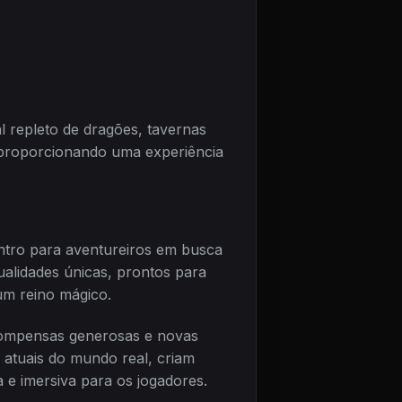
 repleto de dragões, tavernas
, proporcionando uma experiência
ntro para aventureiros em busca
alidades únicas, prontos para
um reino mágico.
compensas generosas e novas
 atuais do mundo real, criam
 e imersiva para os jogadores.