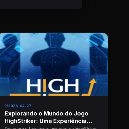
2026-04-27
Explorando o Mundo do Jogo
HighStriker: Uma Experiência
Única
Descubra o fascinante universo de HighStriker,