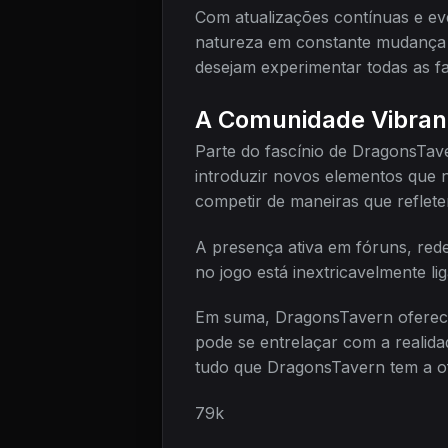
Com atualizações contínuas e ev
natureza em constante mudança d
desejam experimentar todas as fa
A Comunidade Vibran
Parte do fascínio de DragonsTav
introduzir novos elementos que 
competir de maneiras que reflet
A presença ativa em fóruns, red
no jogo está inextricavelmente 
Em suma, DragonsTavern oferece u
pode se entrelaçar com a realida
tudo que DragonsTavern tem a o
79k